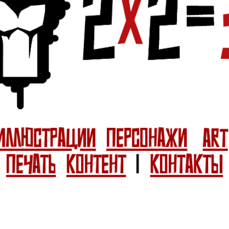
АЛЕКСЕЙ МОСКИНОВ
+7 916 530-53-59
TELEGRAM
WHATSAPP
ИЛЛЮСТРАЦИИ
ПЕРСОНАЖИ
ART
ПЕЧАТЬ
КОНТЕНТ
|
КОНТАКТЫ